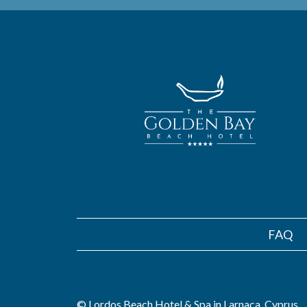
FAQ
© Lordos Beach Hotel & Spa in Larnaca, Cyprus