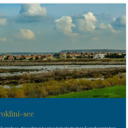
oklini-see
r Sumpfsee, der aufgrund seiner halophytischen Sumpfvegetation