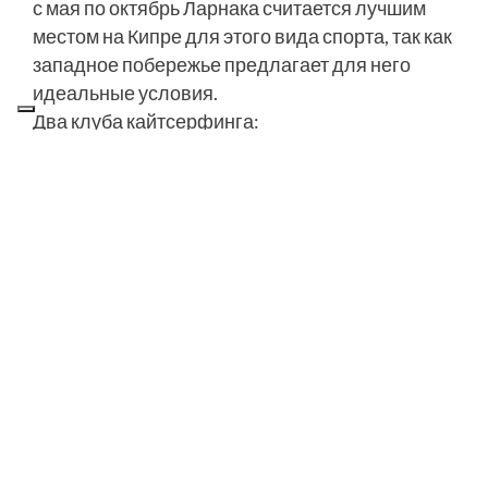
с мая по октябрь Ларнака считается лучшим
местом на Кипре для этого вида спорта, так как
западное побережье предлагает для него
идеальные условия.
Два клуба кайтсерфинга:
www.kahunasurfhouse.com Мазотос: Kahuna
Surfhouse (38 км от отелей, примерно 30 минут
езды). www.kitemed.com Деревня Кити/
Перволия: школа кайтсерфинга Kitemed (30 км
от отелей, примерно 25 минут езды).
*Обе школы открыты для всех желающих
*Квалифицированные инструкторы
Международной ассоциации кайтбординга